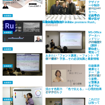
デザイナ
ーや制作
2021/11/09
オペレー
ターへ
「仕事の
初めての
幅が広が
スマホで
る毛筆書体」（SPACE-21全国協議会鹿児島大会より）
動画編集講座「Adobe premiere Rush」
2020/11/22
MS-Office
データハ
ンドリン
2019/12/20
グの極意!!
（講師：
影山史
プロとし
枝）
て知って
おきたい「フォント講座」～フォント・字
2018/05/29
体・書体・字形…その必須知識と最新情報
印刷業界
健康セミ
ナー「歩
2017/05/12
き方と座
り姿勢」
～営業さ
ビジネス
んオペレ
ライフに
ータさん必見! !～
活かす色彩力 「色で伝える」～心理的効果
2017/04/19
とテクニック
これだけ
は知って