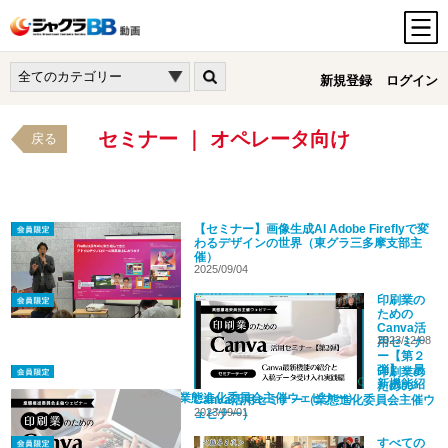
新規登録
ログイン
セミナー ｜ オペレータ向け
戻る
【セミナー】画像生成AI Adobe Fireflyで変
わるデザインの世界（東グラ三多摩支部主
催）
2025/09/04
印刷業の
ための
Canva活
2023/12/08
用セミナ
ー【第２
弾】～最
印刷業の
新機能紹
ための
介と入稿データ受入実践編～（業態進化委員会主催ウェビナー）
Canva活用セミナー（業態進化委員会主催ウ
2023/09/01
ェビナー）
すべての