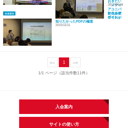
おきたい
2017/04/08
「メディ
アユニバ
ーサルデ
影山史枝
ザイン」
のそれが
知りたかったPDFの極意
2015/11/11
prev
1
next
1/1 ページ（該当件数11件）
入会案内
サイトの使い方