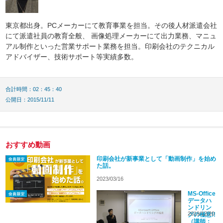
東京都出身。PCメーカーにて教育事業を担当。その後人材派遣会社
にて派遣社員の教育全般、 画像処理メーカーにて出力業務、マニュ
アル制作といった営業サポート業務を担当。印刷会社のテクニカル
アドバイザー、技術サポート等実績多数。
合計時間：02：45：40
公開日：2015/11/11
おすすめ動画
印刷会社が新事業として「動画制作」を始め
た話。
2023/03/16
MS-Office
データハ
ンドリン
2019/12/20
グの極意!!
（講師：