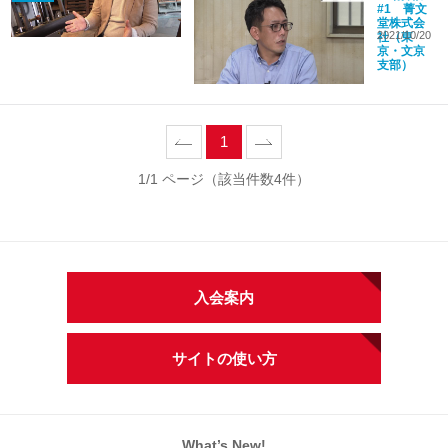
#1 菁文
堂株式会
2021/10/20
社（東
京・文京
支部）
prev
1
next
1/1 ページ（該当件数4件）
入会案内
サイトの使い方
What’s New!