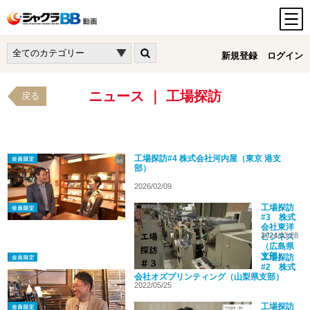
新規登録
ログイン
ニュース ｜ 工場探訪
戻る
工場探訪#4 株式会社河内屋（東京 港支
部）
2026/02/09
工場探訪
#3 株式
会社東洋
2024/03/28
ビジネス
（広島県
支部）
工場探訪
#2 株式
会社オズプリンティング（山梨県支部）
2022/05/25
工場探訪