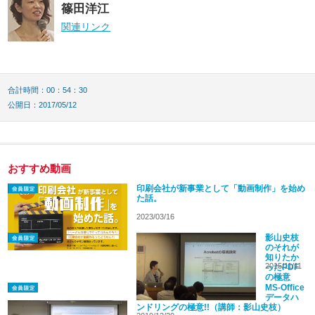
篠田洋江
関連リンク
合計時間：00：54：30
公開日：2017/05/12
おすすめ動画
印刷会社が新事業として「動画制作」を始め
た話。
2023/03/16
影山史枝
のそれが
知りたか
2015/11/11
ったPDF
の極意
MS-Office
データハ
ンドリングの極意!!（講師：影山史枝）