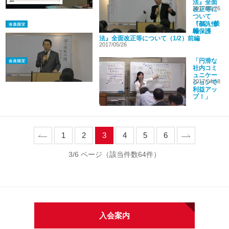
法』全面
2017/05/26
改正等に
ついて
（2/2）後
『個人情
編
報保護
法』全面改正等について（1/2）前編
2017/05/26
「円滑な
社内コミ
ュニケー
2017/04/18
ションで
利益アッ
プ！」
prev
1
2
3
4
5
6
next
3/6 ページ（該当件数64件）
入会案内