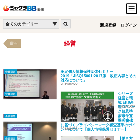
新規登録
ログイン
経営
戻る
認定個人情報保護団体セミナー
2019「JISQ15001:2017版 改正内容とその
対応について」
2019/02/22
シリーズ
経営と環
境 日印産
2019/01/28
連 GPマー
ク普及準
大賞受賞
新ＪＩＳ
株式会社
全面改正
文伸様（東京・三多摩）訪問記
に基づくプライバシーマーク審査基準のポイ
2018/04/03
ントについて【個人情報保護セミナー】
【働き方