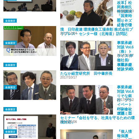
改革】松
岡勇樹氏
2018/03/23
特別講演
「国東時
間」と
シリーズ
「ものつ
経営と環
くり」
境 日印産連 環境優良工場表彰 株式会社プ
2017/12/04
リプレス・センター様（北海道）訪問記
事業承継
対談 Vol.6
（株）ト
2017/10/17
ライス 岸
徹社長/
（株）ウ
事業承継
イング 松
対談 Vol.5
下忠社長
たなか経営研究所 田中肇所長
2017/10/17
事業承継
対談 Vol.4
りそな銀
2017/07/12
行 プラ
イベート
バンキン
印刷会社
グ部 部
環境ミニ
長 根本賢治
セミナー『会社を守る、社員を守るための環
2017/06/06
境対応」
『個人情
報保護