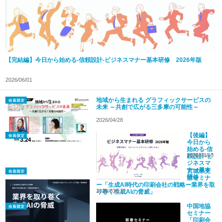
【完結編】今日から始める-信頼設計-ビジネスマナー基本研修 2026年版
2026/06/01
地域から生まれる グラフィックサービスの
未来 ～共創で広がる三多摩の可能性～
2026/04/28
【後編】
今日から
始める-信
2026/03/13
頼設計-ビ
ジネスマ
ナー基本
宮城県支
研修
部セミナ
2026年版
ー「生成AI時代の印刷会社の戦略ー業界を取
2026/03/13
り巻く生成AIの脅威」
中国地協
セミナー
「印刷会