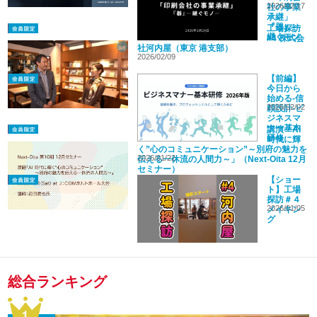
2026/02/17
社の事業
承継」
『器』―
工場探訪
継ぐモノ
#4 株式会
ー
社河内屋（東京 港支部）
2026/02/09
【前編】
今日から
始める-信
2026/02/02
頼設計-ビ
ジネスマ
ナー基本
講演「AI
研修
時代に輝
2026年版
く”心のコミュニケーション”～別府の魅力を
2026/01/22
伝える一休流の人間力～」（Next-Oita 12月
セミナー）
【ショー
ト】工場
探訪＃４
2026/01/05
メイキン
グ
総合ランキング