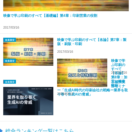
映像で学ぶ印刷のすべて【基礎編】第4章：印刷営業の役割
2017/03/16
映像で学ぶ印刷のすべて【各論】第7章：製
版・刷版・印刷
2017/03/16
映像で学
ぶ印刷の
すべて
2017/03/16
【各論】
第8章：加
工と特殊
宮城県支
印刷
部セミナ
ー「生成AI時代の印刷会社の戦略ー業界を取
2026/03/13
り巻く生成AIの脅威」
総合ランキング一覧はこちら