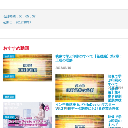
合計時間：00：05：37
公開日：2017/10/17
おすすめ動画
映像で学ぶ印刷のすべて【基礎編】第2章：
工程の理解
2017/03/16
映像で学
ぶ印刷の
すべて
2017/03/16
【基礎
編】第4
章：印刷
アドビ・
営業の役
インデザ
割
イン中級講座 めざせInDesignマスター
2016/11/29
Vol.2 印刷データ制作における作業合理化
映像で学
ぶ印刷の
すべて