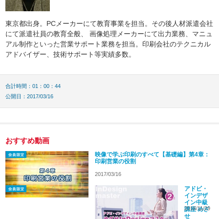
東京都出身。PCメーカーにて教育事業を担当。その後人材派遣会社
にて派遣社員の教育全般、 画像処理メーカーにて出力業務、マニュ
アル制作といった営業サポート業務を担当。印刷会社のテクニカル
アドバイザー、技術サポート等実績多数。
合計時間：01：00：44
公開日：2017/03/16
おすすめ動画
映像で学ぶ印刷のすべて【基礎編】第4章：
印刷営業の役割
2017/03/16
アドビ・
インデザ
イン中級
2016/11/29
講座 めざ
せ