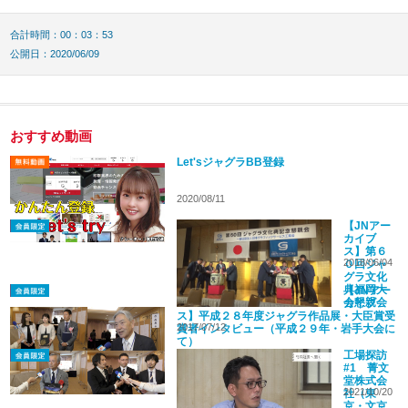
合計時間：00：03：53
公開日：2020/06/09
おすすめ動画
Let'sジャグラBB登録
2020/08/11
【JNアー
カイブ
ス】第６
2018/06/04
０回ジャ
グラ文化
典福岡大
【JNアー
会懇親会
カイブ
（2018）
ス】平成２８年度ジャグラ作品展・大臣賞受
2017/07/12
賞者インタビュー（平成２９年・岩手大会に
て）
工場探訪
#1 菁文
堂株式会
2021/10/20
社（東
京・文京