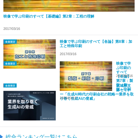
映像で学ぶ印刷のすべて【基礎編】第2章：工程の理解
2017/03/16
映像で学ぶ印刷のすべて【各論】第8章：加
工と特殊印刷
2017/03/16
映像で学
ぶ印刷の
すべて
2017/03/16
【各論】
第7章：製
版・刷
宮城県支
版・印刷
部セミナ
ー「生成AI時代の印刷会社の戦略ー業界を取
2026/03/13
り巻く生成AIの脅威」
総合ランキング一覧はこちら