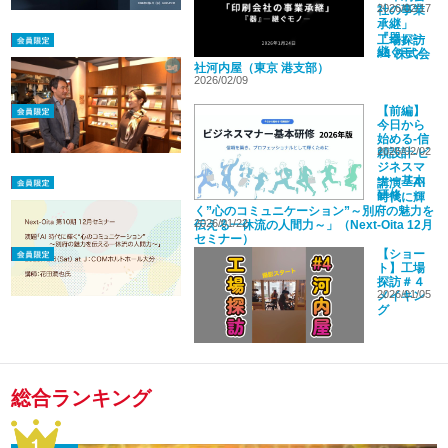
2026/02/17
社の事業
承継」
『器』―
工場探訪
継ぐモノ
#4 株式会
ー
社河内屋（東京 港支部）
2026/02/09
【前編】
今日から
始める-信
2026/02/02
頼設計-ビ
ジネスマ
ナー基本
講演「AI
研修
時代に輝
2026年版
く”心のコミュニケーション”～別府の魅力を
2026/01/22
伝える一休流の人間力～」（Next-Oita 12月
セミナー）
【ショー
ト】工場
探訪＃４
2026/01/05
メイキン
グ
総合ランキング