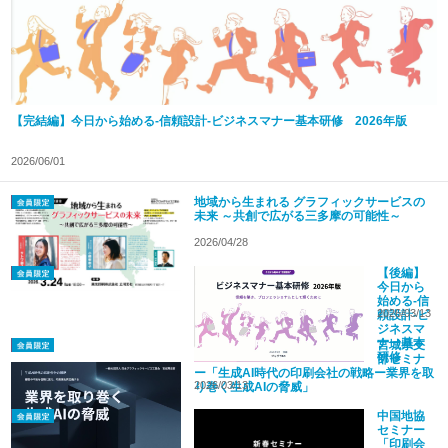
【完結編】今日から始める-信頼設計-ビジネスマナー基本研修 2026年版
2026/06/01
地域から生まれる グラフィックサービスの
未来 ～共創で広がる三多摩の可能性～
2026/04/28
【後編】
今日から
始める-信
2026/03/13
頼設計-ビ
ジネスマ
ナー基本
宮城県支
研修
部セミナ
2026年版
ー「生成AI時代の印刷会社の戦略ー業界を取
2026/03/13
り巻く生成AIの脅威」
中国地協
セミナー
「印刷会